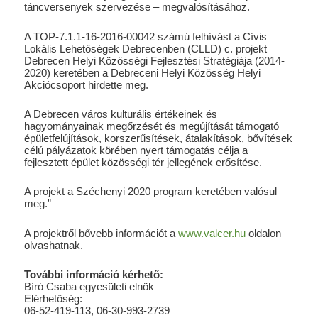
táncversenyek szervezése – megvalósításához.
A TOP-7.1.1-16-2016-00042 számú felhívást a Cívis
Lokális Lehetőségek Debrecenben (CLLD) c. projekt
Debrecen Helyi Közösségi Fejlesztési Stratégiája (2014-
2020) keretében a Debreceni Helyi Közösség Helyi
Akciócsoport hirdette meg.
A Debrecen város kulturális értékeinek és
hagyományainak megőrzését és megújítását támogató
épületfelújítások, korszerűsítések, átalakítások, bővítések
célú pályázatok körében nyert támogatás célja a
fejlesztett épület közösségi tér jellegének erősítése.
A projekt a Széchenyi 2020 program keretében valósul
meg.”
A projektről bővebb információt a
www.valcer.hu
oldalon
olvashatnak.
További információ kérhető:
Bíró Csaba egyesületi elnök
Elérhetőség:
06-52-419-113, 06-30-993-2739