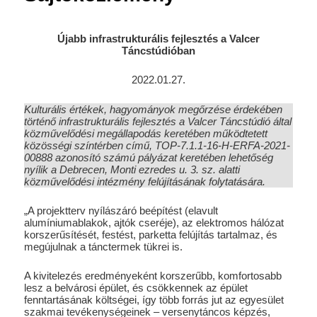
Újabb infrastrukturális fejlesztés a Valcer
Táncstúdióban
2022.01.27.
Kulturális értékek, hagyományok megőrzése érdekében
történő infrastrukturális fejlesztés a Valcer Táncstúdió által
közművelődési megállapodás keretében működtetett
közösségi színtérben című, TOP-7.1.1-16-H-ERFA-2021-
00888 azonosító számú pályázat keretében lehetőség
nyílik a Debrecen, Monti ezredes u. 3. sz. alatti
közművelődési intézmény felújításának folytatására.
„A projektterv nyílászáró beépítést (elavult
alumíniumablakok, ajtók cseréje), az elektromos hálózat
korszerűsítését, festést, parketta felújítás tartalmaz, és
megújulnak a tánctermek tükrei is.
A kivitelezés eredményeként korszerűbb, komfortosabb
lesz a belvárosi épület, és csökkennek az épület
fenntartásának költségei, így több forrás jut az egyesület
szakmai tevékenységeinek – versenytáncos képzés,