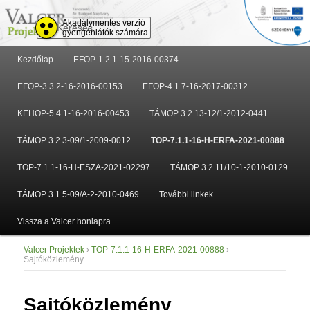
Keresés
Akadálymentes verzió
gyengénlátók számára
Fő
Kezdőlap
EFOP-1.2.1-15-2016-00374
Tovább
Tovább
menü
EFOP-3.3.2-16-2016-00153
EFOP-4.1.7-16-2017-00312
az
a
KEHOP-5.4.1-16-2016-00453
TÁMOP 3.2.13-12/1-2012-0441
elsődleges
másodlagos
TÁMOP 3.2.3-09/1-2009-0012
TOP-7.1.1-16-H-ERFA-2021-00888
tartalomra
tartalomra
TOP-7.1.1-16-H-ESZA-2021-02297
TÁMOP 3.2.11/10-1-2010-0129
TÁMOP 3.1.5-09/A-2-2010-0469
További linkek
Vissza a Valcer honlapra
Valcer Projektek
›
TOP-7.1.1-16-H-ERFA-2021-00888
›
Sajtóközlemény
Sajtóközlemény