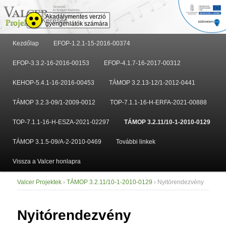
Keresés
Akadálymentes verzió
gyengénlátók számára
Fő
Kezdőlap
EFOP-1.2.1-15-2016-00374
Tovább
Tovább
menü
EFOP-3.3.2-16-2016-00153
EFOP-4.1.7-16-2017-00312
az
a
KEHOP-5.4.1-16-2016-00453
TÁMOP 3.2.13-12/1-2012-0441
elsődleges
másodlagos
TÁMOP 3.2.3-09/1-2009-0012
TOP-7.1.1-16-H-ERFA-2021-00888
tartalomra
tartalomra
TOP-7.1.1-16-H-ESZA-2021-02297
TÁMOP 3.2.11/10-1-2010-0129
TÁMOP 3.1.5-09/A-2-2010-0469
További linkek
Vissza a Valcer honlapra
Valcer Projektek
›
TÁMOP 3.2.11/10-1-2010-0129
› Nyitórendezvény
Nyitórendezvény