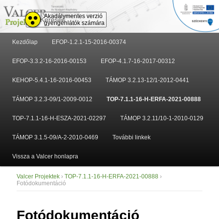
Keresés
Akadálymentes verzió
gyengénlátók számára
Fő
Kezdőlap
EFOP-1.2.1-15-2016-00374
Tovább
Tovább
menü
EFOP-3.3.2-16-2016-00153
EFOP-4.1.7-16-2017-00312
az
a
KEHOP-5.4.1-16-2016-00453
TÁMOP 3.2.13-12/1-2012-0441
elsődleges
másodlagos
TÁMOP 3.2.3-09/1-2009-0012
TOP-7.1.1-16-H-ERFA-2021-00888
tartalomra
tartalomra
TOP-7.1.1-16-H-ESZA-2021-02297
TÁMOP 3.2.11/10-1-2010-0129
TÁMOP 3.1.5-09/A-2-2010-0469
További linkek
Vissza a Valcer honlapra
Valcer Projektek
›
TOP-7.1.1-16-H-ERFA-2021-00888
›
Fotódokumentáció
Fotódokumentáció